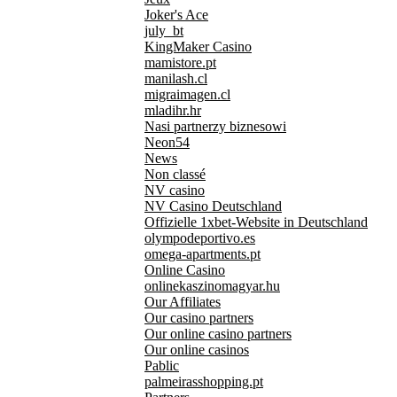
Joker's Ace
july_bt
KingMaker Casino
mamistore.pt
manilash.cl
migraimagen.cl
mladihr.hr
Nasi partnerzy biznesowi
Neon54
News
Non classé
NV casino
NV Casino Deutschland
Offizielle 1xbet-Website in Deutschland
olympodeportivo.es
omega-apartments.pt
Online Casino
onlinekaszinomagyar.hu
Our Affiliates
Our casino partners
Our online casino partners
Our online casinos
Pablic
palmeirasshopping.pt