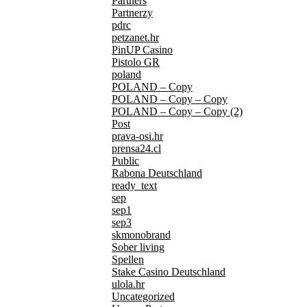
Partners
Partnerzy
pdrc
petzanet.hr
PinUP Casino
Pistolo GR
poland
POLAND – Copy
POLAND – Copy – Copy
POLAND – Copy – Copy (2)
Post
prava-osi.hr
prensa24.cl
Public
Rabona Deutschland
ready_text
sep
sep1
sep3
skmonobrand
Sober living
Spellen
Stake Casino Deutschland
ulola.hr
Uncategorized