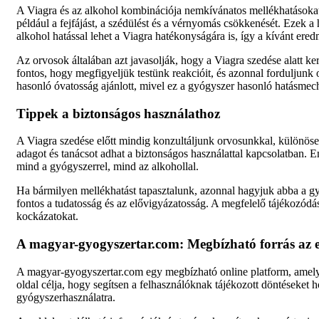
A Viagra és az alkohol kombinációja nemkívánatos mellékhatásokat
például a fejfájást, a szédülést és a vérnyomás csökkenését. Ezek 
alkohol hatással lehet a Viagra hatékonyságára is, így a kívánt ere
Az orvosok általában azt javasolják, hogy a Viagra szedése alatt k
fontos, hogy megfigyeljük testünk reakcióit, és azonnal forduljunk
hasonló óvatosság ajánlott, mivel ez a gyógyszer hasonló hatásme
Tippek a biztonságos használathoz
A Viagra szedése előtt mindig konzultáljunk orvosunkkal, különöse
adagot és tanácsot adhat a biztonságos használattal kapcsolatban. Em
mind a gyógyszerrel, mind az alkohollal.
Ha bármilyen mellékhatást tapasztalunk, azonnal hagyjuk abba a g
fontos a tudatosság és az elővigyázatosság. A megfelelő tájékozódá
kockázatokat.
A magyar-gyogyszertar.com: Megbízható forrás az 
A magyar-gyogyszertar.com egy megbízható online platform, amely s
oldal célja, hogy segítsen a felhasználóknak tájékozott döntéseket h
gyógyszerhasználatra.