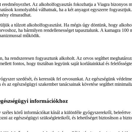
 eredményezhet. Az alkoholfogyasztás fokozhatja a Viagra bizonyos me
a hatások komolyabbá válhatnak, ha a két anyagot egyszerre fogyasztjuk
dmény elmaradhat.
erüljük a túlzott alkoholfogyasztást. Ha mégis úgy döntünk, hogy alkoho
 orvoshoz, ha bármilyen rendellenességet tapasztalunk. A kamagra 100 
chanizmussal működik.
n, ha rendszeresen fogyasztunk alkoholt. Az orvos segíthet meghatároz
ellett fontos, hogy tisztában legyünk saját korlátainkkal és felelősségt
yógyszer szedését, és keressük fel orvosunkat. Az egészségünk védelm
s és az egészségügyi szakember tanácsainak követése segíthet minimaliz
egészségügyi információkhoz
zéles körű információkat kínál a különféle gyógyszerekről, beleértve a
ozni az egészségügyi szükségleteikről, és lehetőséget biztosítson a bizt