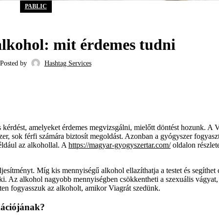
PABLIC
alkohol: mit érdemes tudni
Posted by
Hashtag Services
s kérdést, amelyeket érdemes megvizsgálni, mielőtt döntést hozunk. A V
er, sok férfi számára biztosít megoldást. Azonban a gyógyszer fogyaszt
ldául az alkohollal. A
https://magyar-gyogyszertar.com/
oldalon részlet
esítményt. Míg kis mennyiségű alkohol ellazíthatja a testet és segíthet
at ki. Az alkohol nagyobb mennyiségben csökkentheti a szexuális vágyat,
lten fogyasszuk az alkoholt, amikor Viagrát szedünk.
nációjának?