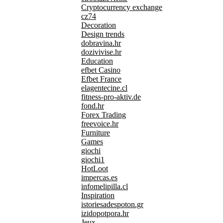
Cryptocurrency exchange
cz74
Decoration
Design trends
dobravina.hr
dozivivise.hr
Education
efbet Casino
Efbet France
elagentecine.cl
fitness-pro-aktiv.de
fond.hr
Forex Trading
freevoice.hr
Furniture
Games
giochi
giochi1
HotLoot
impercas.es
infomelipilla.cl
Inspiration
istoriesadespoton.gr
izidopotpora.hr
Jeux