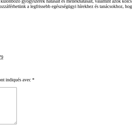
 különböző gyógyszerek hatásait és mellékhatásait, valamint azok kölc
zzáférhetünk a legfrissebb egészségügyi hírekhez és tanácsokhoz, ho
79
ont indiqués avec
*