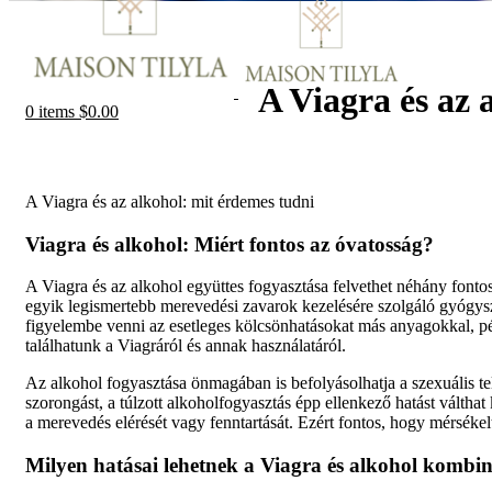
A Viagra és az 
0
items
$
0.00
A Viagra és az alkohol: mit érdemes tudni
Viagra és alkohol: Miért fontos az óvatosság?
A Viagra és az alkohol együttes fogyasztása felvethet néhány fonto
egyik legismertebb merevedési zavarok kezelésére szolgáló gyógysz
figyelembe venni az esetleges kölcsönhatásokat más anyagokkal, pé
találhatunk a Viagráról és annak használatáról.
Az alkohol fogyasztása önmagában is befolyásolhatja a szexuális telj
szorongást, a túlzott alkoholfogyasztás épp ellenkező hatást válth
a merevedés elérését vagy fenntartását. Ezért fontos, hogy mérséke
Milyen hatásai lehetnek a Viagra és alkohol kombi