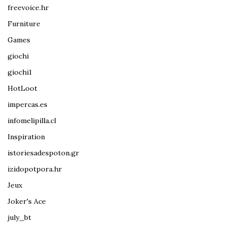
freevoice.hr
Furniture
Games
giochi
giochi1
HotLoot
impercas.es
infomelipilla.cl
Inspiration
istoriesadespoton.gr
izidopotpora.hr
Jeux
Joker's Ace
july_bt