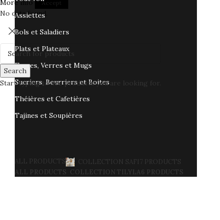
More info
Accept
No data found.
Assiettes
Bols et Saladiers
Plats et Plateaux
Tasses, Verres et Mugs
Search
Sucriers, Beurriers et Boites
Start typing to see products you are looking for.
Théières et Cafetières
Tajines et Soupières
ALL
PRODUCTS
COLLECTION SAFI
7 PRODUCTS
ALL
PRODUCTS
COLLECTION TILYLA
6 PRODUCTS
ALL
PRODUCTS
COLLECTION ÉMERAUDE
6 PRODUCTS
Collection Tilyla
(6)