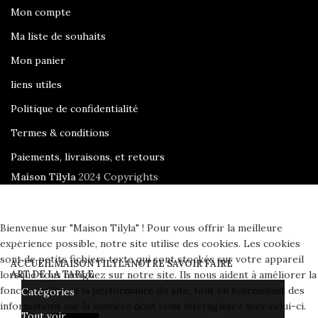
Mon compte
Ma liste de souhaits
Mon panier
liens utiles
Politique de confidentialité
Termes & conditions
Paiements, livraisons, et retours
Maison Tilyla
2024 Copyrights
Bienvenue sur "Maison Tilyla" ! Pour vous offrir la meilleure
expérience possible, notre site utilise des cookies. Les cookies
sont de petits fichiers texte qui sont stockés sur votre appareil
ACCUEIL
MAISON TILYLA
NOTRE SAVOIR FAIRE
lorsque vous naviguez sur notre site. Ils nous aident à améliorer la
ART DE LA TABLE
fonctionnalité et la performance du site, tout en fournissant des
Catégories
informations sur la manière dont vous interagissez avec celui-ci.
Tout voir