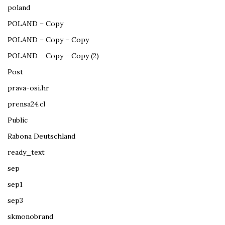
poland
POLAND – Copy
POLAND – Copy – Copy
POLAND – Copy – Copy (2)
Post
prava-osi.hr
prensa24.cl
Public
Rabona Deutschland
ready_text
sep
sep1
sep3
skmonobrand